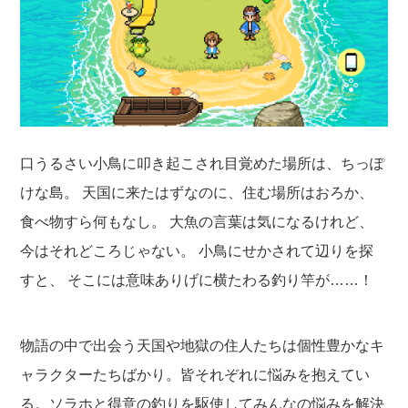
口うるさい小鳥に叩き起こされ目覚めた場所は、ちっぽ
けな島。 天国に来たはずなのに、住む場所はおろか、
食べ物すら何もなし。 大魚の言葉は気になるけれど、
今はそれどころじゃない。 小鳥にせかされて辺りを探
すと、 そこには意味ありげに横たわる釣り竿が……！
物語の中で出会う天国や地獄の住人たちは個性豊かなキ
ャラクターたちばかり。皆それぞれに悩みを抱えてい
る。ソラホと得意の釣りを駆使してみんなの悩みを解決