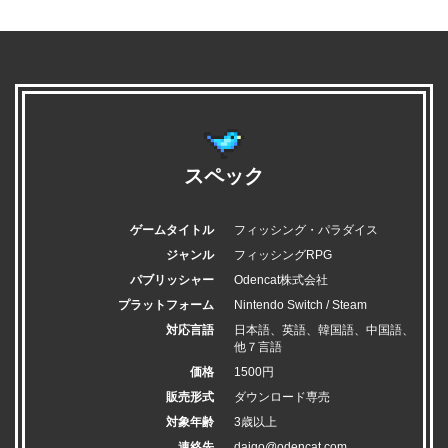
スペック
ゲームタイトル
フィッシング・パラダイス
ジャンル
フィッシングRPG
パブリッシャー
Odencat株式会社
プラットフォーム
Nintendo Switch / Steam
対応言語
日本語、英語、韓国語、中国語、
他７言語
価格
1500円
販売形式
ダウンロード専売
対象年齢
3歳以上
連絡先
daigo@odencat.com