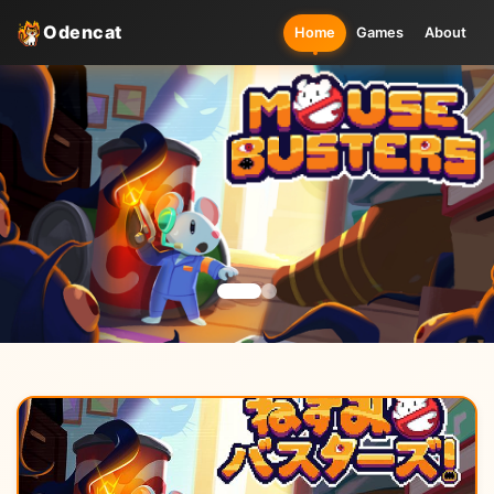
Odencat
Home
Games
About