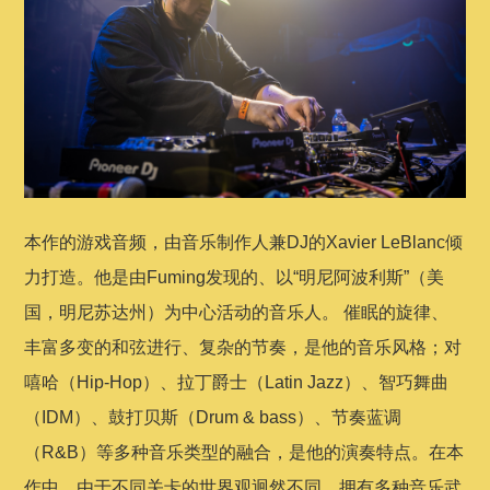
本作的游戏音频，由音乐制作人兼DJ的Xavier LeBlanc倾
力打造。他是由Fuming发现的、以“明尼阿波利斯”（美
国，明尼苏达州）为中心活动的音乐人。 催眠的旋律、
丰富多变的和弦进行、复杂的节奏，是他的音乐风格；对
嘻哈（Hip-Hop）、拉丁爵士（Latin Jazz）、智巧舞曲
（IDM）、鼓打贝斯（Drum & bass）、节奏蓝调
（R&B）等多种音乐类型的融合，是他的演奏特点。在本
作中，由于不同关卡的世界观迥然不同，拥有多种音乐武