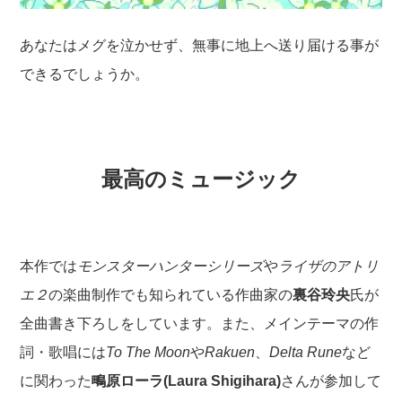
あなたはメグを泣かせず、無事に地上へ送り届ける事が
できるでしょうか。
最高のミュージック
本作では
モンスターハンターシリーズ
や
ライザのアトリ
エ２
の楽曲制作でも知られている作曲家の
裏谷玲央
氏が
全曲書き下ろしをしています。また、メインテーマの作
詞・歌唱には
To The Moon
や
Rakuen
、
Delta Rune
など
に関わった
鴫原ローラ(Laura Shigihara)
さんが参加して