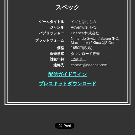
スペック
ゲームタイトル
メグとばけもの
ジャンル
Adventure RPG
パブリッシャー
Odencat株式会社
Nintendo Switch / Steam (PC,
プラットフォーム
Mac, Linux) / Xbox X|S One
価格
1650円(税込)
販売形式
ダウンロード専売
対象年齢
12歳以上
連絡先
contact@odencat.com
配信ガイドライン
プレスキットダウンロード